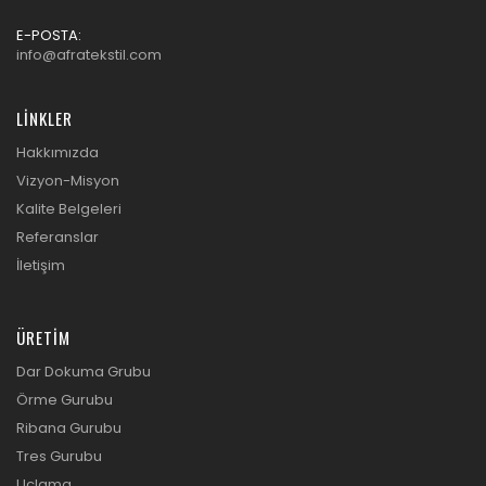
E-POSTA:
info@afratekstil.com
LINKLER
Hakkımızda
Vizyon-Misyon
Kalite Belgeleri
Referanslar
İletişim
ÜRETIM
Dar Dokuma Grubu
Örme Gurubu
Ribana Gurubu
Tres Gurubu
Uçlama