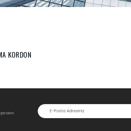
UMA KORDON
ştıralım.