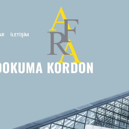
AR
İLETİŞİM
) DOKUMA KORDON